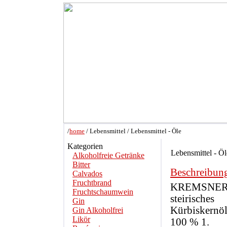
/
home
/ Lebensmittel / Lebensmittel - Öle
Kategorien
Lebensmittel - Öl
Alkoholfreie Getränke
Bitter
Beschreibun
Calvados
Fruchtbrand
KREMSNE
Fruchtschaumwein
steirisches
Gin
Kürbiskernöl
Gin Alkoholfrei
Likör
100 % 1.