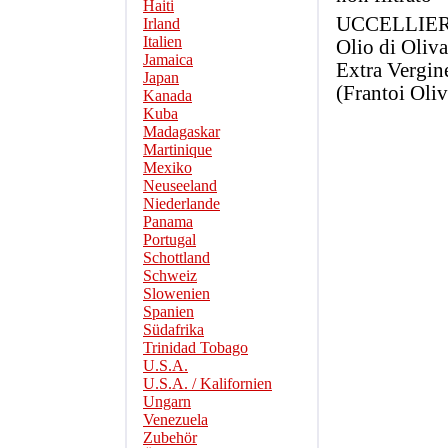
Haiti
UCCELLIE
Irland
Italien
Olio di Oliva
Jamaica
Extra Vergin
Japan
(Frantoi Oliv
Kanada
Kuba
Madagaskar
Martinique
Mexiko
Neuseeland
Niederlande
Panama
Portugal
Schottland
Schweiz
Slowenien
Spanien
Südafrika
Trinidad Tobago
U.S.A.
U.S.A. / Kalifornien
Ungarn
Venezuela
Zubehör