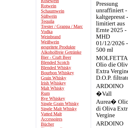
Roséwein
Pressung
Rotwein
unraffiniert -
Schaumwein
Süßwein
kaltgepresst 
Tequila
limitiert aus
Trester / Grappa / Marc
Ernte 2025 -
Vodka
MHD
Weinbrand
Weißwein
01/12/2026 -
gespritete Produkte
500 ml
Alkoholfreie Getränke
Bier - Craft Beer
MOLFETTA
Blended Scotch
Olio die Oli
Blended Whisky
Extra Vergin
Bourbon Whiskey
D.O.P. filtrat
Grain Whisky
Irish Whiskey
ARDOINO
Malt Whisky
�Vall
Rum
Rye Whiskey
Aurea� Oli
Single Grain Whisky
di Oliva Extr
Single Malt Whisky
Vatted Malt
Vergine
Accessoires
ARDOINO
Bücher