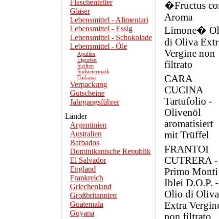
Flaschenteller
�Fructus co
Gläser
Aroma
Lebensmittel - Alimentari
Lebensmittel - Essig
Limone� Ol
Lebensmittel - Schokolade
di Oliva Extr
Lebensmittel - Öle
Vergine non
Apulien
Ligurien
filtrato
Sizilien
Südsteiermark
CARA
Toskana
Verpackung
CUCINA
Gutscheine
Tartufolio -
Jahrgangsführer
Olivenöl
Länder
aromatisiert
Argentinien
Australien
mit Trüffel
Barbados
FRANTOI
Dominikanische Republik
CUTRERA -
El Salvador
England
Primo Monti
Frankreich
Iblei D.O.P. -
Griechenland
Olio di Oliva
Großbritannien
Guatemala
Extra Vergine
Guyana
non filtrato