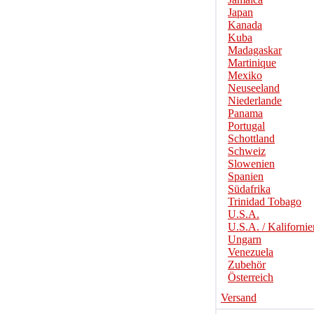
Japan
Kanada
Kuba
Madagaskar
Martinique
Mexiko
Neuseeland
Niederlande
Panama
Portugal
Schottland
Schweiz
Slowenien
Spanien
Südafrika
Trinidad Tobago
U.S.A.
U.S.A. / Kalifornie
Ungarn
Venezuela
Zubehör
Österreich
Versand