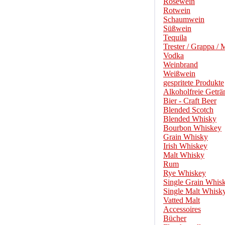
Roséwein
Rotwein
Schaumwein
Süßwein
Tequila
Trester / Grappa / 
Vodka
Weinbrand
Weißwein
gespritete Produkte
Alkoholfreie Geträ
Bier - Craft Beer
Blended Scotch
Blended Whisky
Bourbon Whiskey
Grain Whisky
Irish Whiskey
Malt Whisky
Rum
Rye Whiskey
Single Grain Whis
Single Malt Whisk
Vatted Malt
Accessoires
Bücher