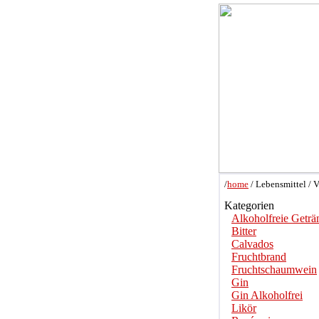
/
home
/ Lebensmittel / 
Kategorien
Alkoholfreie Geträ
Bitter
Calvados
Fruchtbrand
Fruchtschaumwein
Gin
Gin Alkoholfrei
Likör