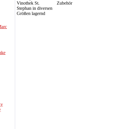
Vinothek St.
Zubehör
Stephan in diversen
Größen lagernd
Marc
nke
ky
y