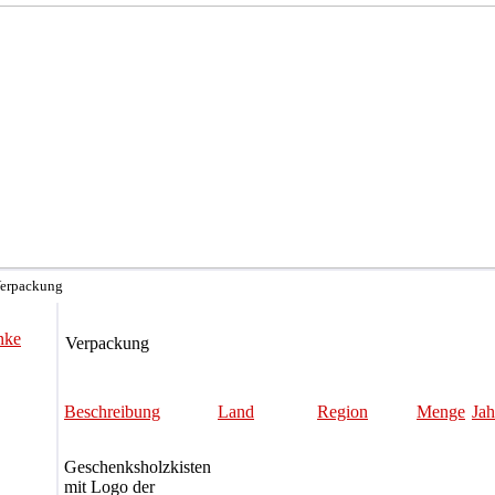
Verpackung
nke
Verpackung
Beschreibung
Land
Region
Menge
Jah
Geschenksholzkisten
mit Logo der