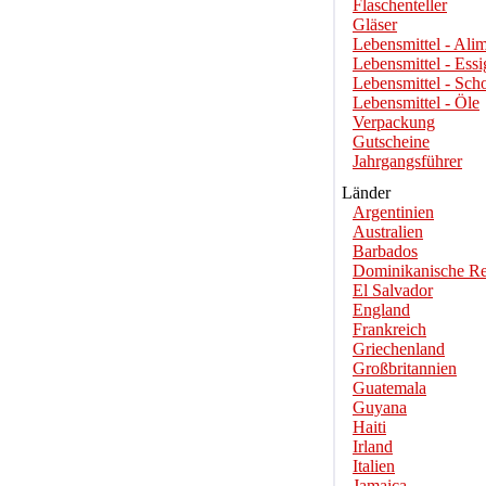
Flaschenteller
Gläser
Lebensmittel - Alim
Lebensmittel - Essi
Lebensmittel - Sch
Lebensmittel - Öle
Verpackung
Gutscheine
Jahrgangsführer
Länder
Argentinien
Australien
Barbados
Dominikanische Re
El Salvador
England
Frankreich
Griechenland
Großbritannien
Guatemala
Guyana
Haiti
Irland
Italien
Jamaica