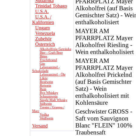
Südafrika
PFARRPLATZ Mayer
Trinidad Tobago
Alkoholfrei (auf Basis
U.S.A.
Gemischter Satz) - Wei
U.S.A. /
enthalkoholisiert
Kalifornien
Ungarn
MAYER AM
Venezuela
PFARRPLATZ Mayer
Zubehör
Österreich
Alkoholfrei Riesling -
Alkoholfreie Getränke
Wein enthalkoholisiert
Bier - Craft Beer
Bitter
MAYER AM
Fruchtbrand
Gin
PFARRPLATZ Mayer
Lebensmittel -
Schokolade
Alkoholfrei Prickelnd
Lebensmittel - Öle
Likör
(auf Basis Gemischter
Roséwein
Rotwein
Satz) - Wein
Rum
Rye Whiskey
enthalkoholisiert mit
Schaumwein
Single Malt Whisky
Kohlensäure
Süßwein
Trester / Grappa /
Geschwister GROSS -
Marc
Vodka
Saft vom Sauvignon
Weißwein
Blanc "FLEIN" 100%
Versand
Traubensaft