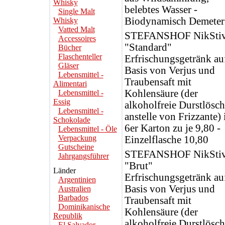
Whisky
belebtes Wasser -
Single Malt
Biodynamisch Demeter
Whisky
Vatted Malt
STEFANSHOF NikSti
Accessoires
"Standard"
Bücher
Flaschenteller
Erfrischungsgetränk au
Gläser
Basis von Verjus und
Lebensmittel -
Traubensaft mit
Alimentari
Kohlensäure (der
Lebensmittel -
Essig
alkoholfreie Durstlösch
Lebensmittel -
anstelle von Frizzante)
Schokolade
6er Karton zu je 9,80 -
Lebensmittel - Öle
Verpackung
Einzelflasche 10,80
Gutscheine
STEFANSHOF NikSti
Jahrgangsführer
"Brut"
Länder
Erfrischungsgetränk au
Argentinien
Basis von Verjus und
Australien
Barbados
Traubensaft mit
Dominikanische
Kohlensäure (der
Republik
alkoholfreie Durstlösch
El Salvador