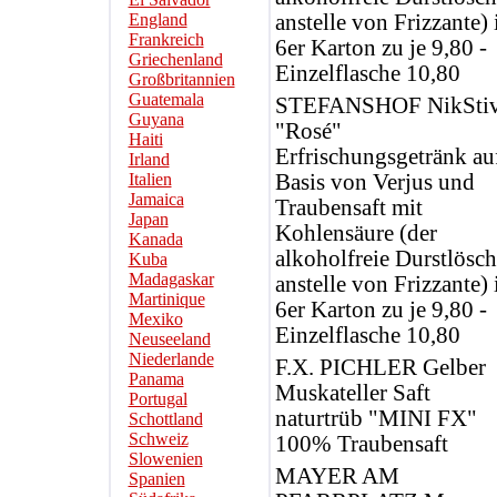
England
anstelle von Frizzante)
Frankreich
6er Karton zu je 9,80 -
Griechenland
Einzelflasche 10,80
Großbritannien
Guatemala
STEFANSHOF NikSti
Guyana
"Rosé"
Haiti
Erfrischungsgetränk au
Irland
Italien
Basis von Verjus und
Jamaica
Traubensaft mit
Japan
Kohlensäure (der
Kanada
alkoholfreie Durstlösch
Kuba
Madagaskar
anstelle von Frizzante)
Martinique
6er Karton zu je 9,80 -
Mexiko
Einzelflasche 10,80
Neuseeland
Niederlande
F.X. PICHLER Gelber
Panama
Muskateller Saft
Portugal
naturtrüb "MINI FX"
Schottland
Schweiz
100% Traubensaft
Slowenien
MAYER AM
Spanien