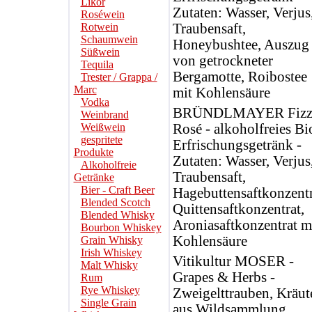
Likör
Zutaten: Wasser, Verjus
Roséwein
Rotwein
Traubensaft,
Schaumwein
Honeybushtee, Auszug
Süßwein
von getrockneter
Tequila
Bergamotte, Roibostee
Trester / Grappa /
Marc
mit Kohlensäure
Vodka
BRÜNDLMAYER Fiz
Weinbrand
Weißwein
Rosé - alkoholfreies Bi
gespritete
Erfrischungsgetränk -
Produkte
Zutaten: Wasser, Verjus
Alkoholfreie
Traubensaft,
Getränke
Bier - Craft Beer
Hagebuttensaftkonzentr
Blended Scotch
Quittensaftkonzentrat,
Blended Whisky
Aroniasaftkonzentrat m
Bourbon Whiskey
Kohlensäure
Grain Whisky
Irish Whiskey
Vitikultur MOSER -
Malt Whisky
Grapes & Herbs -
Rum
Rye Whiskey
Zweigelttrauben, Kräut
Single Grain
aus Wildsammlung,