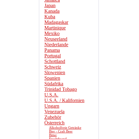
Japan
Kanada
Kuba
Madagaskar
Martinique
Mexiko
Neuseeland
Niederlande
Panama
Portugal
Schottland
Schweiz
Slowenien
Spanien
Südafrika
Trinidad Tobago
U.S.A.
U.S.A. / Kalifornien
Ungarn
Venezuela
Zubehör
Österreich
Alkoholfreie Getränke
Bier - Craft Beer
Bitter
Fruchtbrand