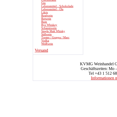
Gin
Lebensmittel - Schokolade
Lebensmittel - Öle
Likör
Roséwein
Rotwein
Rum
Rye Whiskey
Schaumwein
Single Malt Whisky
Süßwein
Trester / Grappa / Marc
Vodka
Weißwein
Versand
KVMG Weinhandel Gmb
Geschäftszeiten: Mo -
Tel +43 1 512 68
Informationen