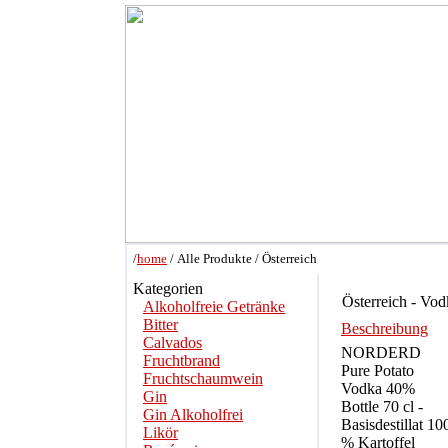
/
home
/ Alle Produkte / Österreich
Kategorien
Österreich - Vod
Alkoholfreie Getränke
Bitter
Beschreibung
Calvados
NORDERD
Fruchtbrand
Pure Potato
Fruchtschaumwein
Vodka 40%
Gin
Bottle 70 cl -
Gin Alkoholfrei
Basisdestillat 10
Likör
% Kartoffel