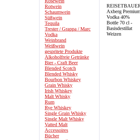
Roséwein
REISETBAUE
Rotwein
Axberg Premiu
Schaumwein
Vodka 40%
Süßwein
Bottle 70 cl -
Tequila
Basisdestillat
Trester / Grappa / Marc
Weizen
Vodka
Weinbrand
Weißwein
gespritete Produkte
Alkoholfreie Getränke
Bier - Craft Beer
Blended Scotch
Blended Whisky
Bourbon Whiskey
Grain Whisky
Irish Whiskey
Malt Whisky
Rum
Rye Whiskey
Single Grain Whisky
Single Malt Whisky
Vatted Malt
Accessoires
Bücher