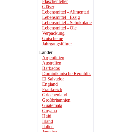
Flaschenteller
Gläser
Lebensmittel - Alimentari
Lebensmittel - Essig
Lebensmittel - Schokolade
Lebensmittel - Öle
Verpackung
Gutscheine
Jahrgangsführer
Länder
Argentinien
Australien
Barbados
Dominikanische Republik
El Salvador
England
Frankreich
Griechenland
Großbritannien
Guatemala
Guyana
Haiti
Irland
Italien
Jamaica