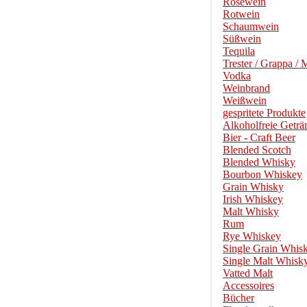
Roséwein
Rotwein
Schaumwein
Süßwein
Tequila
Trester / Grappa / 
Vodka
Weinbrand
Weißwein
gespritete Produkte
Alkoholfreie Geträ
Bier - Craft Beer
Blended Scotch
Blended Whisky
Bourbon Whiskey
Grain Whisky
Irish Whiskey
Malt Whisky
Rum
Rye Whiskey
Single Grain Whis
Single Malt Whisk
Vatted Malt
Accessoires
Bücher