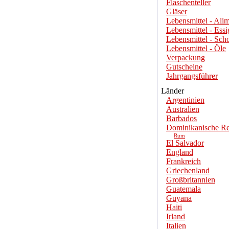
Flaschenteller
Gläser
Lebensmittel - Alim
Lebensmittel - Essi
Lebensmittel - Sch
Lebensmittel - Öle
Verpackung
Gutscheine
Jahrgangsführer
Länder
Argentinien
Australien
Barbados
Dominikanische Re
Rum
El Salvador
England
Frankreich
Griechenland
Großbritannien
Guatemala
Guyana
Haiti
Irland
Italien