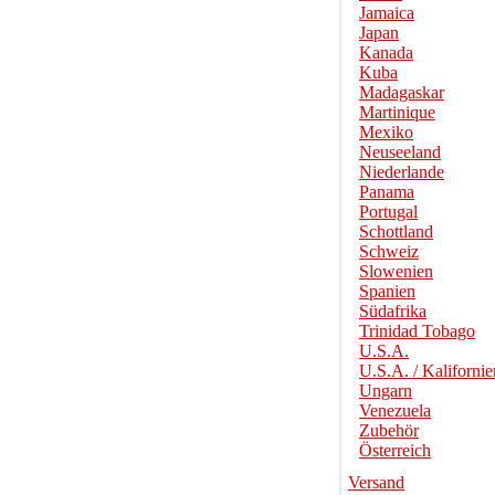
Jamaica
Japan
Kanada
Kuba
Madagaskar
Martinique
Mexiko
Neuseeland
Niederlande
Panama
Portugal
Schottland
Schweiz
Slowenien
Spanien
Südafrika
Trinidad Tobago
U.S.A.
U.S.A. / Kalifornie
Ungarn
Venezuela
Zubehör
Österreich
Versand