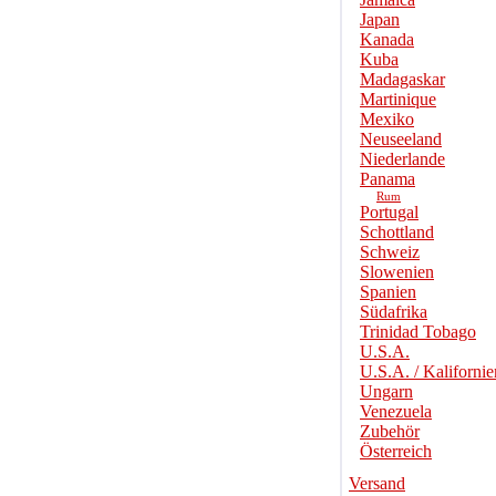
Japan
Kanada
Kuba
Madagaskar
Martinique
Mexiko
Neuseeland
Niederlande
Panama
Rum
Portugal
Schottland
Schweiz
Slowenien
Spanien
Südafrika
Trinidad Tobago
U.S.A.
U.S.A. / Kalifornie
Ungarn
Venezuela
Zubehör
Österreich
Versand