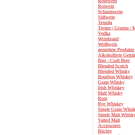
Roséwein
Rotwein
Schaumwein
Süßwein
Tequila
Trester / Grappa / 
Vodka
Weinbrand
Weißwein
gespritete Produkte
Alkoholfreie Geträ
Bier - Craft Beer
Blended Scotch
Blended Whisky
Bourbon Whiskey
Grain Whisky
Irish Whiskey
Malt Whisky
Rum
Rye Whiskey
Single Grain Whis
Single Malt Whisk
Vatted Malt
Accessoires
Bücher