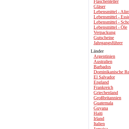
Flaschenteller
Gläser
Lebensmittel - Alim
Lebensmittel - Essi
Lebensmittel - Sch
Lebensmittel - Öle
Verpackung
Gutscheine
Jahrgangsführer
Länder
Argentinien
Australien
Barbados
Dominikanische Re
El Salvador
England
Frankreich
Griechenland
Großbritannien
Guatemala
Guyana
Haiti
Irland
Italien
Jamaica