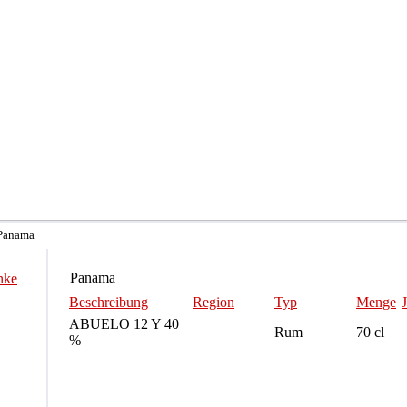
 Panama
Panama
nke
Beschreibung
Region
Typ
Menge
ABUELO 12 Y 40
Rum
70 cl
%