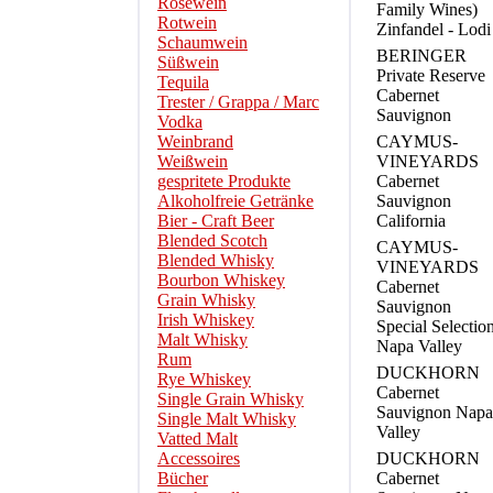
Roséwein
Family Wines)
Rotwein
Zinfandel - Lodi
Schaumwein
BERINGER
Süßwein
Private Reserve
Tequila
Cabernet
Trester / Grappa / Marc
Sauvignon
Vodka
Weinbrand
CAYMUS-
Weißwein
VINEYARDS
gespritete Produkte
Cabernet
Alkoholfreie Getränke
Sauvignon
Bier - Craft Beer
California
Blended Scotch
CAYMUS-
Blended Whisky
VINEYARDS
Bourbon Whiskey
Cabernet
Grain Whisky
Sauvignon
Irish Whiskey
Special Selectio
Malt Whisky
Napa Valley
Rum
DUCKHORN
Rye Whiskey
Cabernet
Single Grain Whisky
Sauvignon Napa
Single Malt Whisky
Valley
Vatted Malt
Accessoires
DUCKHORN
Bücher
Cabernet