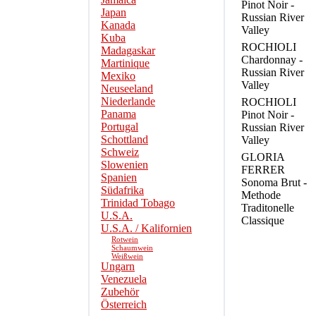
Pinot Noir -
Japan
Russian River
Kanada
Valley
Kuba
ROCHIOLI
Madagaskar
Chardonnay -
Martinique
Russian River
Mexiko
Valley
Neuseeland
Niederlande
ROCHIOLI
Panama
Pinot Noir -
Portugal
Russian River
Schottland
Valley
Schweiz
GLORIA
Slowenien
FERRER
Spanien
Sonoma Brut -
Südafrika
Methode
Trinidad Tobago
Traditonelle
U.S.A.
Classique
U.S.A. / Kalifornien
Rotwein
Schaumwein
Weißwein
Ungarn
Venezuela
Zubehör
Österreich