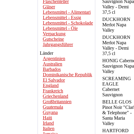
Flaschenteller
Sauvignon Napa
Gläser
Valley - Demi
Lebensmittel - Alimentari
37,5 cl
Lebensmittel - Essig
DUCKHORN
Lebensmittel - Schokolade
Merlot Napa
Lebensmittel - Öle
Valley
Verpackung
DUCKHORN
Gutscheine
Merlot Napa
Jahrgangsführer
Valley - Demi
Länder
37,5 cl
Argentinien
HONIG Caberne
Australien
Sauvignon Napa
Barbados
Valley
Dominikanische Republik
SCREAMING
El Salvador
EAGLE
England
Cabernet
Frankreich
Sauvignon
Griechenland
Großbritannien
BELLE GLOS
Guatemala
Pinot Noir "Clar
Guyana
& Telephone" -
Haiti
Santa Maria
Irland
Valley
Italien
HARTFORD
Jamaica