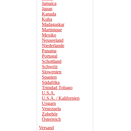
Jamaica
Japan
Kanada
Kuba
Madagaskar
Martinique
Mexiko
Neuseeland
Niederlande
Panama
Portugal
Schottland
Schweiz
Slowenien
Spanien
Südafrika
Trinidad Tobago
U.S.A.
U.S.A. / Kalifornien
Ungarn
Venezuela
Zubehör
Österreich
Versand