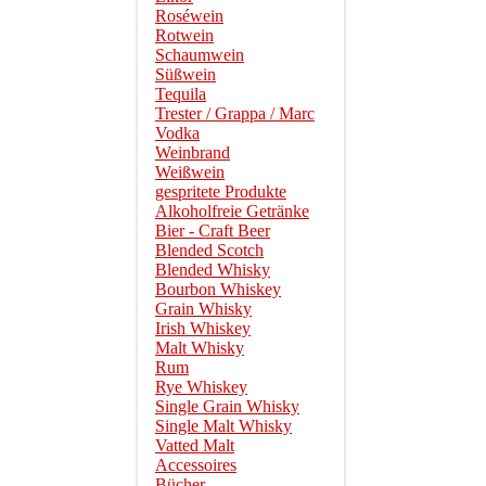
Roséwein
Rotwein
Schaumwein
Süßwein
Tequila
Trester / Grappa / Marc
Vodka
Weinbrand
Weißwein
gespritete Produkte
Alkoholfreie Getränke
Bier - Craft Beer
Blended Scotch
Blended Whisky
Bourbon Whiskey
Grain Whisky
Irish Whiskey
Malt Whisky
Rum
Rye Whiskey
Single Grain Whisky
Single Malt Whisky
Vatted Malt
Accessoires
Bücher