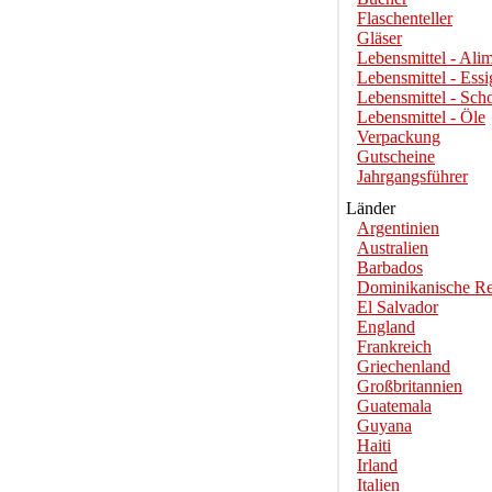
Flaschenteller
Gläser
Lebensmittel - Alim
Lebensmittel - Essi
Lebensmittel - Sch
Lebensmittel - Öle
Verpackung
Gutscheine
Jahrgangsführer
Länder
Argentinien
Australien
Barbados
Dominikanische Re
El Salvador
England
Frankreich
Griechenland
Großbritannien
Guatemala
Guyana
Haiti
Irland
Italien