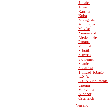
Jamaica
Japan
Kanada
Kuba
Madagaskar
Martinique
Mexiko
Neuseeland
Niederlande
Panama
Portugal
Schottland
Schweiz
Slowenien
Spanien
Südafrika
Trinidad Tobago
U.S.A.
U.S.A. / Kalifornie
Ungarn
Venezuela
Zubehör
Österreich
Versand