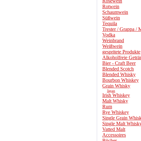
Roséwein
Rotwein
Schaumwein
Süßwein
Tequila
Trester / Grappa / 
Vodka
Weinbrand
Weißwein
gespritete Produkte
Alkoholfreie Geträ
Bier - Craft Beer
Blended Scotch
Blended Whisky
Bourbon Whiskey
Grain Whisky
Japan
Irish Whiskey
Malt Whisky
Rum
Rye Whiskey
Single Grain Whis
Single Malt Whisk
Vatted Malt
Accessoires
Bücher