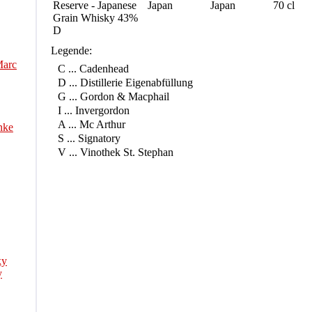
Reserve - Japanese
Japan
Japan
70 cl
Grain Whisky 43%
D
Legende:
Marc
C ... Cadenhead
D ... Distillerie Eigenabfüllung
G ... Gordon & Macphail
I ... Invergordon
A ... Mc Arthur
nke
S ... Signatory
V ... Vinothek St. Stephan
ky
y