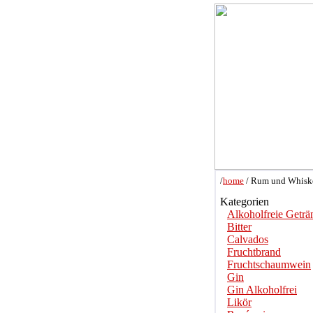
/
home
/ Rum und Whiske
Kategorien
Alkoholfreie Geträ
Bitter
Calvados
Fruchtbrand
Fruchtschaumwein
Gin
Gin Alkoholfrei
Likör