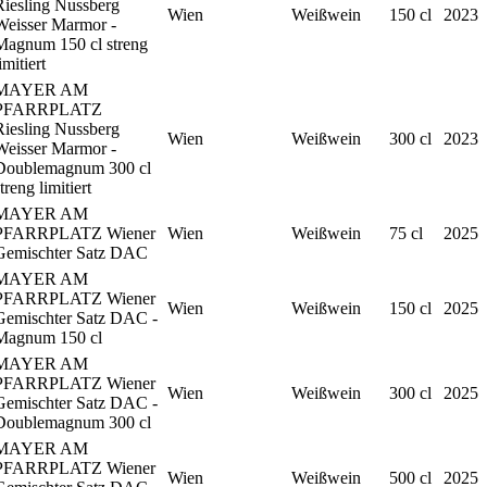
Riesling Nussberg
Wien
Weißwein
150 cl
2023
Weisser Marmor -
Magnum 150 cl streng
imitiert
MAYER AM
PFARRPLATZ
Riesling Nussberg
Wien
Weißwein
300 cl
2023
Weisser Marmor -
Doublemagnum 300 cl
treng limitiert
MAYER AM
PFARRPLATZ Wiener
Wien
Weißwein
75 cl
2025
Gemischter Satz DAC
MAYER AM
PFARRPLATZ Wiener
Wien
Weißwein
150 cl
2025
Gemischter Satz DAC -
Magnum 150 cl
MAYER AM
PFARRPLATZ Wiener
Wien
Weißwein
300 cl
2025
Gemischter Satz DAC -
Doublemagnum 300 cl
MAYER AM
PFARRPLATZ Wiener
Wien
Weißwein
500 cl
2025