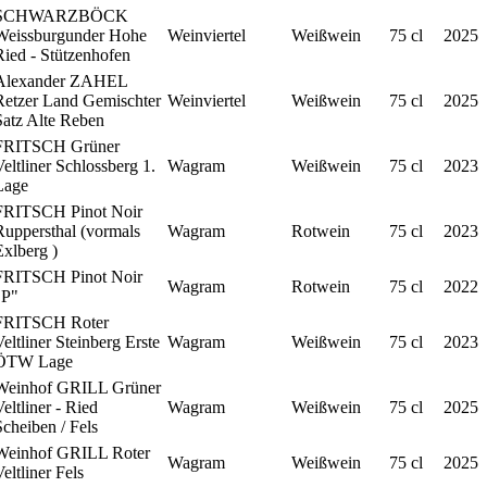
SCHWARZBÖCK
Weissburgunder Hohe
Weinviertel
Weißwein
75 cl
2025
Ried - Stützenhofen
Alexander ZAHEL
Retzer Land Gemischter
Weinviertel
Weißwein
75 cl
2025
Satz Alte Reben
FRITSCH Grüner
eltliner Schlossberg 1.
Wagram
Weißwein
75 cl
2023
Lage
FRITSCH Pinot Noir
Ruppersthal (vormals
Wagram
Rotwein
75 cl
2023
Exlberg )
FRITSCH Pinot Noir
Wagram
Rotwein
75 cl
2022
"P"
FRITSCH Roter
eltliner Steinberg Erste
Wagram
Weißwein
75 cl
2023
ÖTW Lage
Weinhof GRILL Grüner
eltliner - Ried
Wagram
Weißwein
75 cl
2025
cheiben / Fels
Weinhof GRILL Roter
Wagram
Weißwein
75 cl
2025
eltliner Fels