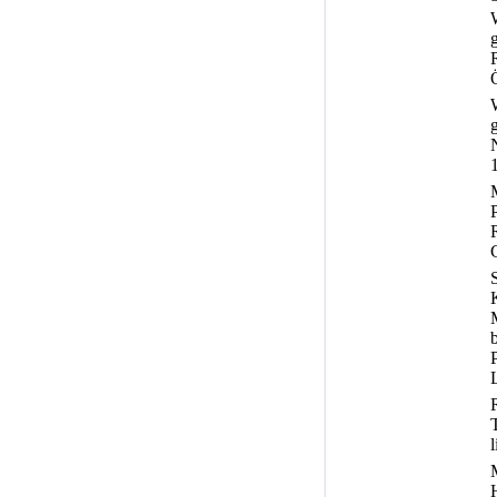
R
b
P
l