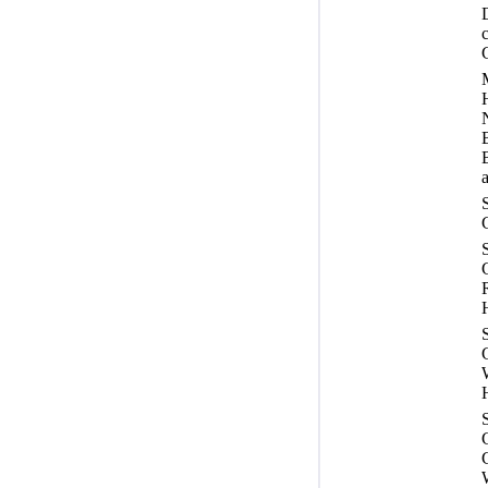
c
N
B
a
R
G
G