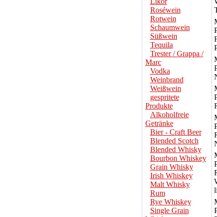
Likör
Roséwein
Rotwein
Schaumwein
Süßwein
Tequila
Trester / Grappa /
Marc
Vodka
Weinbrand
Weißwein
gespritete
Produkte
Alkoholfreie
Getränke
Bier - Craft Beer
Blended Scotch
Blended Whisky
Bourbon Whiskey
Grain Whisky
Irish Whiskey
Malt Whisky
l
Rum
Rye Whiskey
Single Grain