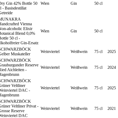
Dry Gin 42% Bottle 50
Wien
Gin
50 cl
l - Basisdestillat
Getreide
MUNAKRA
Handcrafted Vienna
on-alcoholic Elixir
Wien
Gin
50 cl
Botanical Blend 0,0%
ottle 50 cl -
lkoholfreier Gin-Ersatz
SCHWARZBÖCK
Weinviertel
Weißwein
75 cl
2025
Gelber Muskateller
SCHWARZBÖCK
Grauburgunder Reserve
Weinviertel
Weißwein
75 cl
2024
ied Aichleiten -
Hagenbrunn
SCHWARZBÖCK
rüner Veltliner
Weinviertel
Weißwein
75 cl
2025
Weinviertel DAC -
Hagenbrunn
SCHWARZBÖCK
rüner Veltliner Privat -
Weinviertel
Weißwein
75 cl
2021
Grosse Reserve
Weinviertel DAC