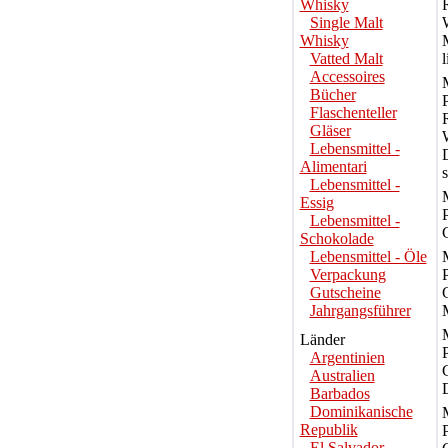
Whisky
Single Malt
Whisky
Vatted Malt
l
Accessoires
Bücher
Flaschenteller
Gläser
Lebensmittel -
Alimentari
s
Lebensmittel -
Essig
Lebensmittel -
Schokolade
Lebensmittel - Öle
Verpackung
Gutscheine
Jahrgangsführer
Länder
Argentinien
Australien
Barbados
Dominikanische
Republik
El Salvador