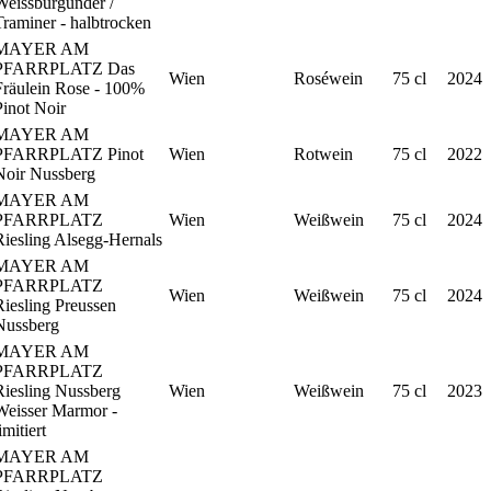
Weissburgunder /
Traminer - halbtrocken
MAYER AM
PFARRPLATZ Das
Wien
Roséwein
75 cl
2024
Fräulein Rose - 100%
Pinot Noir
MAYER AM
PFARRPLATZ Pinot
Wien
Rotwein
75 cl
2022
Noir Nussberg
MAYER AM
PFARRPLATZ
Wien
Weißwein
75 cl
2024
Riesling Alsegg-Hernals
MAYER AM
PFARRPLATZ
Wien
Weißwein
75 cl
2024
Riesling Preussen
Nussberg
MAYER AM
PFARRPLATZ
Riesling Nussberg
Wien
Weißwein
75 cl
2023
Weisser Marmor -
imitiert
MAYER AM
PFARRPLATZ