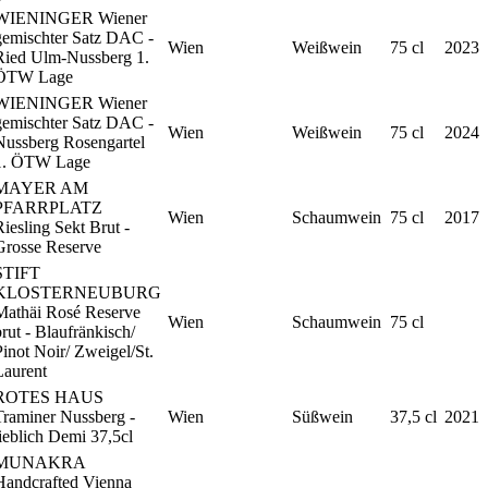
WIENINGER Wiener
gemischter Satz DAC -
Wien
Weißwein
75 cl
2023
Ried Ulm-Nussberg 1.
ÖTW Lage
WIENINGER Wiener
gemischter Satz DAC -
Wien
Weißwein
75 cl
2024
Nussberg Rosengartel
1. ÖTW Lage
MAYER AM
PFARRPLATZ
Wien
Schaumwein
75 cl
2017
iesling Sekt Brut -
Grosse Reserve
STIFT
KLOSTERNEUBURG
Mathäi Rosé Reserve
Wien
Schaumwein
75 cl
rut - Blaufränkisch/
inot Noir/ Zweigel/St.
Laurent
ROTES HAUS
Traminer Nussberg -
Wien
Süßwein
37,5 cl
2021
ieblich Demi 37,5cl
MUNAKRA
Handcrafted Vienna