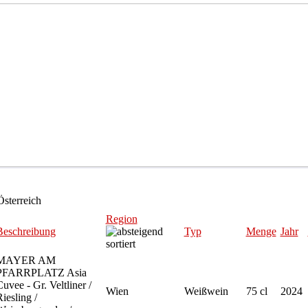
sterreich
Region
Beschreibung
Typ
Menge
Jahr
MAYER AM
PFARRPLATZ Asia
uvee - Gr. Veltliner /
Wien
Weißwein
75 cl
2024
iesling /