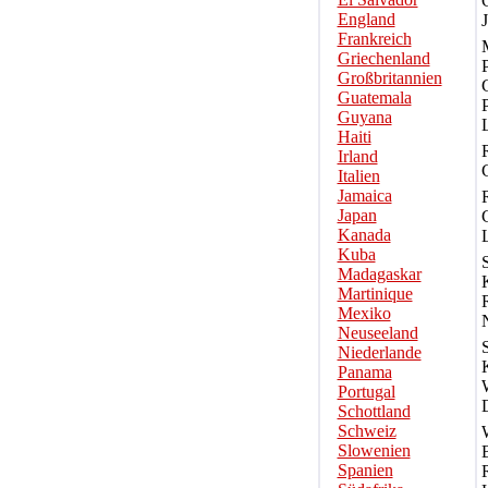
England
Frankreich
Griechenland
Großbritannien
Guatemala
Guyana
Haiti
Irland
Italien
Jamaica
Japan
Kanada
Kuba
Madagaskar
Martinique
Mexiko
Neuseeland
Niederlande
Panama
Portugal
Schottland
Schweiz
Slowenien
Spanien