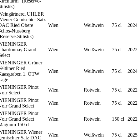
Kirchturm" (Reserve-
tilistik)
Weingärtnerei UHLER
Wiener Gemischter Satz
DAC Ried Obere
Wien
Weißwein
75 cl
2024
Schos-Nussberg
Reserve-Stilistik)
WIENINGER
Chardonnay Grand
Wien
Weißwein
75 cl
2022
elect
WIENINGER Grüner
eltliner Ried
Wien
Weißwein
75 cl
2024
Kaasgraben 1. ÖTW
Lage
WIENINGER Pinot
Wien
Rotwein
75 cl
2022
oir Select
WIENINGER Pinot
Wien
Rotwein
75 cl
2022
Noir Grand Select
WIENINGER Pinot
Noir Grand Select
Wien
Rotwein
150 cl
2022
Magnum 150 cl
WIENINGER Wiener
Wien
Weißwein
75 cl
2025
gemischter Satz DAC