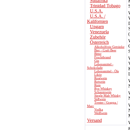
Südafrika
Trinidad Tobago
S
U.S.A.
U.S.A. /
Kalifornien
Ungarn
Venezuela
(
Zubehör
Österreich
Alkoholfreie Getränke
Bier - Craft Beer
S
Bitter
Fruchtbrand
Gin
V
Lebensmittel -
Schokolade
Lebensmittel - Öle
Likör
Roséwein
Rotwein
Rum
N
Rye Whiskey
Schaumwein
Single Malt Whisky
Süßwein
Trester / Grappa /
Marc
Vodka
Weißwein
Versand