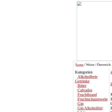
/
home
/ Weine / Österreich
Kategorien
Ö
Alkoholfreie
Getränke
Bitter
Calvados
Fruchtbrand
Fruchtschaumwein
Gin
C
Gin Alkoholfrei
R