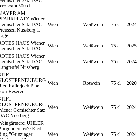
Gemischter Satz DAC -
Jeroboam 500 cl
MAYER AM
PFARRPLATZ Wiener
Gemischter Satz DAC
Wien
Weißwein
75 cl
2024
Preussen Nussberg 1.
Lage
ROTES HAUS Wiener
Wien
Weißwein
75 cl
2025
Gemischter Satz DAC
ROTES HAUS Wiener
Gemischter Satz DAC
Wien
Weißwein
75 cl
2024
Langteufel Nussberg
STIFT
KLOSTERNEUBURG
Wien
Rotwein
75 cl
2020
Ried Raflerjoch Pinot
Noir Reserve
STIFT
KLOSTERNEUBURG
Wien
Weißwein
75 cl
2024
Wiener Gemischter Satz
DAC Nussberg
Weingärtnerei UHLER
Burgundercuvée Ried
Ring "Grinzinger
Wien
Weißwein
75 cl
2024