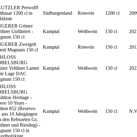
UTZLER Perwolff
thasar 1200 cl in
Südburgenland
Rotwein
1200 cl
200
zkiste
GERER Grüner
tliner Unfiltriert -
Kamptal
Weißwein
150 cl
202
gnum 150 cl
GERER Zweigelt
Kamptal
Rotwein
150 cl
201
anit Magnum 150 cl
CHLOSS
OBELSBURG
üner Veltliner Lamm
Kamptal
Weißwein
150 cl
202
ste Lage DAC
gnum 150 cl
CHLOSS
OBELSBURG
dition Heritage -
ee 10 Years -
tion 852 (Reserve-
Kamptal
Weißwein
150 cl
N.V
l aus 10 Jahrgängen
 den Rebsorten Gr.
tliner und Riesling) -
gnum 150 cl in
zelholzkiste