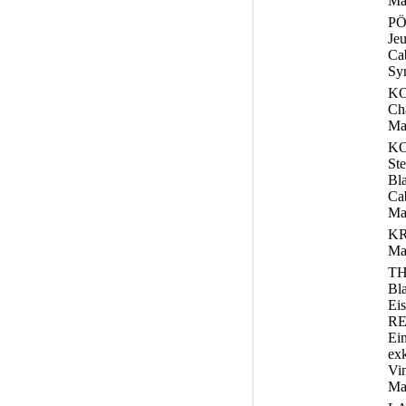
Ma
PÖ
Jeu
Cab
Sy
K
Ch
Ma
K
Ste
Bla
Cab
Ma
KR
Ma
T
Bla
Ei
RE
Ein
exk
Vin
Ma