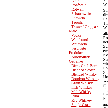
Th
Likör
Wi
Roséwein
Rotwein
Sti
Schaumwein
div
Süßwein
Re
Tequila
Th
Trester / Grappa /
Wi
Marc
all
Vodka
Ro
Weinbrand
kei
Weißwein
Zu
gespritete
etc
Produkte
Kom
Alkoholfreie
St
Getränke
wir
Bier - Craft Beer
Lee
Blended Scotch
Zie
Blended Whisky
Hol
Bourbon Whiskey
von
Grain Whisky
für
Irish Whiskey
11,
Malt Whisky
Fla
Rum
Ei
Rye Whiskey
an
Single Grain