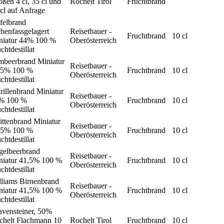
ßen 4 cl, 35 cl und
Rochelt Tirol
Fruchtbrand
cl auf Anfrage
felbrand
henfassgelagert
Reisetbauer -
Fruchtbrand
10 cl
niatur 44% 100 %
Oberösterreich
chtdestillat
mbeerbrand Miniatur
Reisetbauer -
,5% 100 %
Fruchtbrand
10 cl
Oberösterreich
chtdestillat
illenbrand Miniatur
Reisetbauer -
% 100 %
Fruchtbrand
10 cl
Oberösterreich
chtdestillat
ttenbrand Miniatur
Reisetbauer -
,5% 100 %
Fruchtbrand
10 cl
Oberösterreich
chtdestillat
gelbeerbrand
Reisetbauer -
niatur 41,5% 100 %
Fruchtbrand
10 cl
Oberösterreich
chtdestillat
lliams Birnenbrand
Reisetbauer -
niatur 41,5% 100 %
Fruchtbrand
10 cl
Oberösterreich
chtdestillat
avensteiner, 50%
chelt Flachmann 10
Rochelt Tirol
Fruchtbrand
10 cl