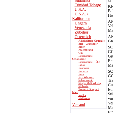
cl
Südafrika
Trinidad Tobago
KR
U.S.A.
Bal
U.S.A. /
Hol
Kalifornien
AN
Ungarn
Vel
Venezuela
Ma
Zubehör
AN
Österreich
Gr
Alkoholfreie Getränke
Bier - Craft Beer
S
Bitter
Fruchtbrand
G
Gin
Gr
Lebensmittel -
Schokolade
Er
Lebensmittel - Öle
Ma
Likör
Roséwein
S
Rotwein
Rum
G
Rye Whiskey
Tra
Schaumwein
Single Malt Whisky
Cuv
Süßwein
Edi
Trester / Grappa /
Marc
Sti
Vodka
von
Weißwein
Vel
Versand
Ma
Ein