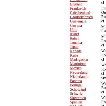
cl
England
Inn
Frankreich
Qu
Griechenland
Ro
Großbritannien
cl
Guatemala
Guyana
Mir
Haiti
Fl
Irland
Mu
Italien
Ro
Jamaica
cl
Japan
Wa
Kanada
Ro
Kuba
cl
Madagaskar
Martinique
Wa
Mexiko
Ro
Neuseeland
cl 
Niederlande
ver
Panama
We
Portugal
Ro
Schottland
cl
Schweiz
Wi
Slowenien
Ro
Spanien