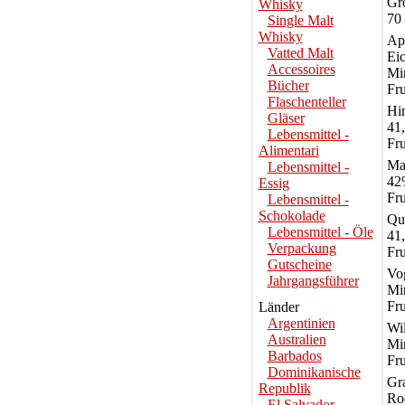
Grö
Whisky
70 
Single Malt
Whisky
Ap
Vatted Malt
Eic
Accessoires
Mi
Bücher
Fru
Flaschenteller
Hi
Gläser
41
Lebensmittel -
Fru
Alimentari
Mar
Lebensmittel -
42
Essig
Fru
Lebensmittel -
Schokolade
Qui
Lebensmittel - Öle
41
Verpackung
Fru
Gutscheine
Vo
Jahrgangsführer
Mi
Fru
Länder
Argentinien
Wi
Australien
Mi
Barbados
Fru
Dominikanische
Gr
Republik
Ro
El Salvador