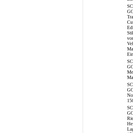
S
G
Tra
Cuv
Edi
Sti
von
Vel
Ma
Ein
S
G
Mer
Ma
S
GO
No
150
S
G
Rie
Hei
La