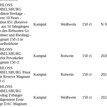
CHLOSS
OBELSBURG
dition Heritage -
ee 10 Years -
tion 851 (Reserve-
Kamptal
Weißwein
150 cl
N.V
l aus 10 Jahrgängen
 den Rebsorten Gr.
tliner und Riesling) -
gnum 150 cl in
zelholzkiste
CHLOSS
OBELSBURG
Kamptal
Rotwein
150 cl
202
lot Privatkeller
gnum 150 cl
CHLOSS
BELSBURG Pinot
Kamptal
Rotwein
150 cl
202
ir Reserve Magnum
 cl
CHLOSS
OBELSBURG
sling Zöbinger
Kamptal
Weißwein
150 cl
202
ligenstein Erste
ge DAC Magnum