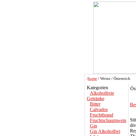
/
home
/ Weine / Österreich
Kategorien
Öst
Alkoholfreie
Getränke
Bitter
Be
Calvados
Fruchtbrand
Sti
Fruchtschaumwein
div
Gin
Re
Gin Alkoholfrei