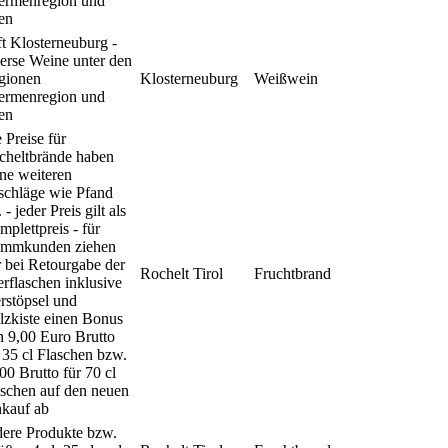
ermenregion und
en
ft Klosterneuburg -
erse Weine unter den
gionen
Klosterneuburg
Weißwein
ermenregion und
en
e Preise für
cheltbrände haben
ne weiteren
schläge wie Pfand
. - jeder Preis gilt als
plettpreis - für
ammkunden ziehen
 bei Retourgabe der
Rochelt Tirol
Fruchtbrand
rflaschen inklusive
rstöpsel und
zkiste einen Bonus
 9,00 Euro Brutto
 35 cl Flaschen bzw.
00 Brutto für 70 cl
schen auf den neuen
nkauf ab
dere Produkte bzw.