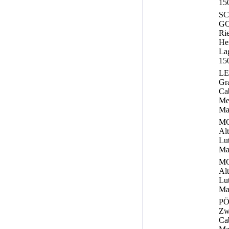
150
S
G
Rie
Hei
La
150
LE
Gr
Ca
Mer
Ma
MO
Al
Lu
Ma
MO
Al
Lu
Ma
PÖ
Zwe
Ca