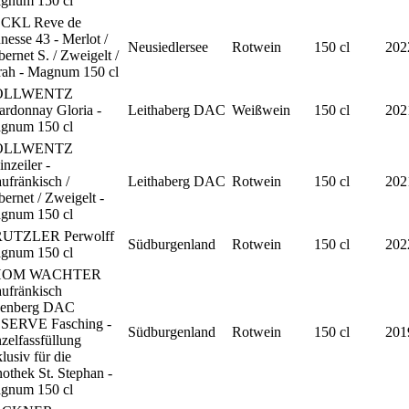
gnum 150 cl
CKL Reve de
nesse 43 - Merlot /
Neusiedlersee
Rotwein
150 cl
202
ernet S. / Zweigelt /
rah - Magnum 150 cl
OLLWENTZ
ardonnay Gloria -
Leithaberg DAC
Weißwein
150 cl
202
gnum 150 cl
OLLWENTZ
inzeiler -
ufränkisch /
Leithaberg DAC
Rotwein
150 cl
202
ernet / Zweigelt -
gnum 150 cl
UTZLER Perwolff
Südburgenland
Rotwein
150 cl
202
gnum 150 cl
HOM WACHTER
ufränkisch
senberg DAC
SERVE Fasching -
Südburgenland
Rotwein
150 cl
201
zelfassfüllung
lusiv für die
othek St. Stephan -
gnum 150 cl