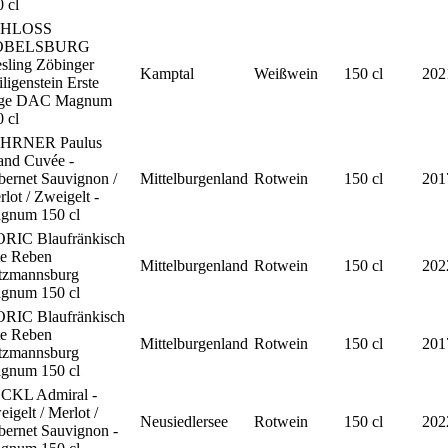
 cl
CHLOSS
OBELSBURG
sling Zöbinger
Kamptal
Weißwein
150 cl
202
ligenstein Erste
ge DAC Magnum
 cl
HRNER Paulus
and Cuvée -
bernet Sauvignon /
Mittelburgenland
Rotwein
150 cl
201
lot / Zweigelt -
gnum 150 cl
RIC Blaufränkisch
te Reben
Mittelburgenland
Rotwein
150 cl
202
tzmannsburg
gnum 150 cl
RIC Blaufränkisch
te Reben
Mittelburgenland
Rotwein
150 cl
201
tzmannsburg
gnum 150 cl
CKL Admiral -
igelt / Merlot /
Neusiedlersee
Rotwein
150 cl
202
bernet Sauvignon -