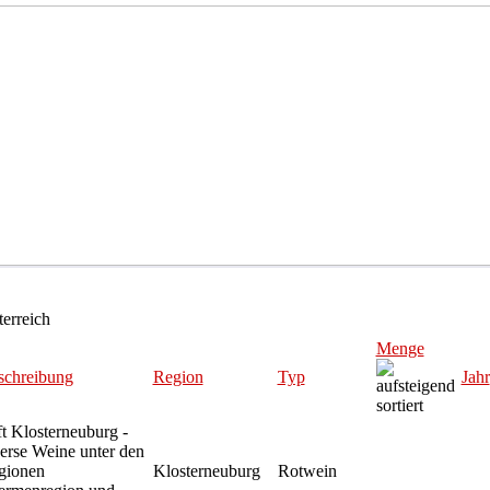
erreich
Menge
schreibung
Region
Typ
Jahr
ft Klosterneuburg -
erse Weine unter den
gionen
Klosterneuburg
Rotwein