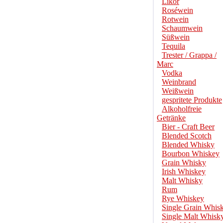
Likör
Roséwein
Rotwein
Schaumwein
Süßwein
Tequila
Trester / Grappa /
Marc
Vodka
Weinbrand
Weißwein
gespritete Produkte
Alkoholfreie
Getränke
Bier - Craft Beer
Blended Scotch
Blended Whisky
Bourbon Whiskey
Grain Whisky
Irish Whiskey
Malt Whisky
Rum
Rye Whiskey
Single Grain Whis
Single Malt Whisk