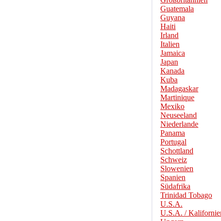
Guatemala
Guyana
Haiti
Irland
Italien
Jamaica
Japan
Kanada
Kuba
Madagaskar
Martinique
Mexiko
Neuseeland
Niederlande
Panama
Portugal
Schottland
Schweiz
Slowenien
Spanien
Südafrika
Trinidad Tobago
U.S.A.
U.S.A. / Kalifornie