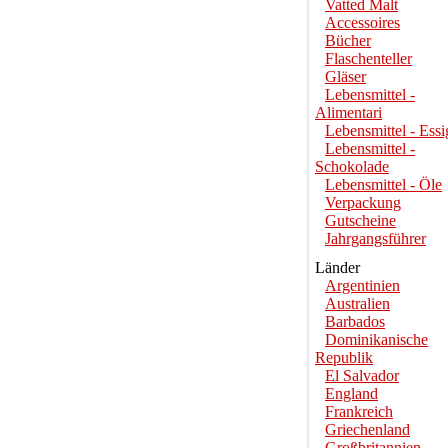
Vatted Malt
Accessoires
Bücher
Flaschenteller
Gläser
Lebensmittel -
Alimentari
Lebensmittel - Essi
Lebensmittel -
Schokolade
Lebensmittel - Öle
Verpackung
Gutscheine
Jahrgangsführer
Länder
Argentinien
Australien
Barbados
Dominikanische
Republik
El Salvador
England
Frankreich
Griechenland
Großbritannien