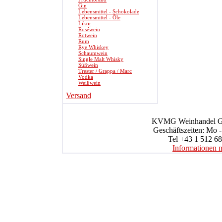
Gin
Lebensmittel - Schokolade
Lebensmittel - Öle
Likör
Roséwein
Rotwein
Rum
Rye Whiskey
Schaumwein
Single Malt Whisky
Süßwein
Trester / Grappa / Marc
Vodka
Weißwein
Versand
KVMG Weinhandel Gmb
Geschäftszeiten: Mo -
Tel +43 1 512 68
Informationen