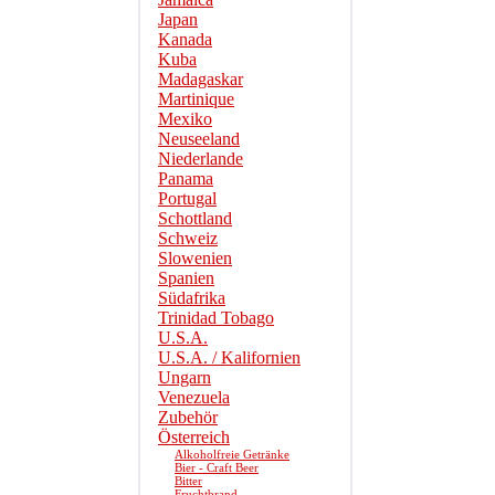
Japan
Kanada
Kuba
Madagaskar
Martinique
Mexiko
Neuseeland
Niederlande
Panama
Portugal
Schottland
Schweiz
Slowenien
Spanien
Südafrika
Trinidad Tobago
U.S.A.
U.S.A. / Kalifornien
Ungarn
Venezuela
Zubehör
Österreich
Alkoholfreie Getränke
Bier - Craft Beer
Bitter
Fruchtbrand