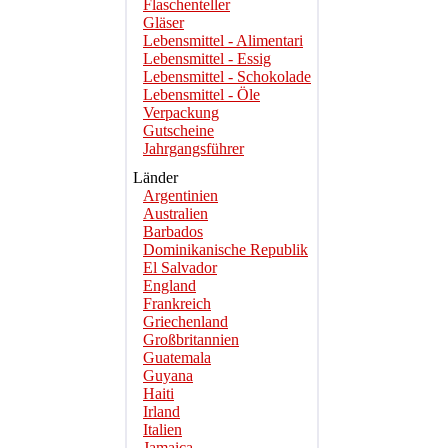
Flaschenteller
Gläser
Lebensmittel - Alimentari
Lebensmittel - Essig
Lebensmittel - Schokolade
Lebensmittel - Öle
Verpackung
Gutscheine
Jahrgangsführer
Länder
Argentinien
Australien
Barbados
Dominikanische Republik
El Salvador
England
Frankreich
Griechenland
Großbritannien
Guatemala
Guyana
Haiti
Irland
Italien
Jamaica