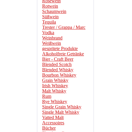
Roséwein
Rotwein
Schaumwein
Süßwein
Tequila
Trester / Grappa / Marc
Vodka
Weinbrand
Weißwein
gespritete Produkte
Alkoholfreie Getränke
Bier - Craft Beer
Blended Scotch
Blended Whisky
Bourbon Whiskey
Grain Whisky
Irish Whiskey
Malt Whisky
Rum
Rye Whiskey
Single Grain Whisky
Single Malt Whisky
Vatted Malt
Accessoires
Bücher