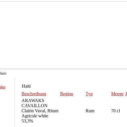
Haiti
Haiti
nke
Beschreibung
Region
Typ
Menge
ARAWAKS
CAVAILLON
Clairin Vaval, Rhum
Rum
70 cl
Agricole white
53,3%