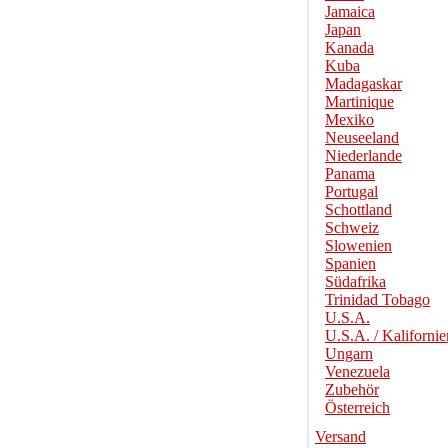
Jamaica
Japan
Kanada
Kuba
Madagaskar
Martinique
Mexiko
Neuseeland
Niederlande
Panama
Portugal
Schottland
Schweiz
Slowenien
Spanien
Südafrika
Trinidad Tobago
U.S.A.
U.S.A. / Kalifornie
Ungarn
Venezuela
Zubehör
Österreich
Versand