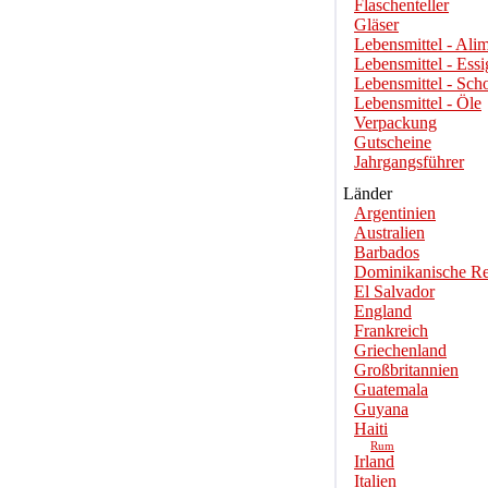
Flaschenteller
Gläser
Lebensmittel - Alim
Lebensmittel - Essi
Lebensmittel - Sch
Lebensmittel - Öle
Verpackung
Gutscheine
Jahrgangsführer
Länder
Argentinien
Australien
Barbados
Dominikanische Re
El Salvador
England
Frankreich
Griechenland
Großbritannien
Guatemala
Guyana
Haiti
Rum
Irland
Italien