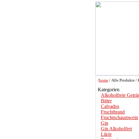
/
home
/ Alle Produkte / 
Kategorien
Alkoholfreie Geträ
Bitter
Calvados
Fruchtbrand
Fruchtschaumwein
Gin
Gin Alkoholfrei
Likör