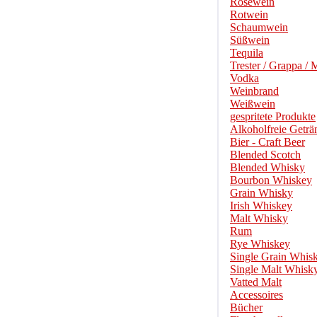
Roséwein
Rotwein
Schaumwein
Süßwein
Tequila
Trester / Grappa / 
Vodka
Weinbrand
Weißwein
gespritete Produkte
Alkoholfreie Geträ
Bier - Craft Beer
Blended Scotch
Blended Whisky
Bourbon Whiskey
Grain Whisky
Irish Whiskey
Malt Whisky
Rum
Rye Whiskey
Single Grain Whis
Single Malt Whisk
Vatted Malt
Accessoires
Bücher