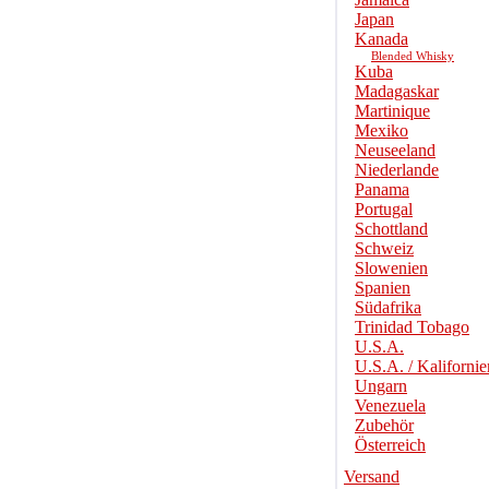
Japan
Kanada
Blended Whisky
Kuba
Madagaskar
Martinique
Mexiko
Neuseeland
Niederlande
Panama
Portugal
Schottland
Schweiz
Slowenien
Spanien
Südafrika
Trinidad Tobago
U.S.A.
U.S.A. / Kalifornie
Ungarn
Venezuela
Zubehör
Österreich
Versand