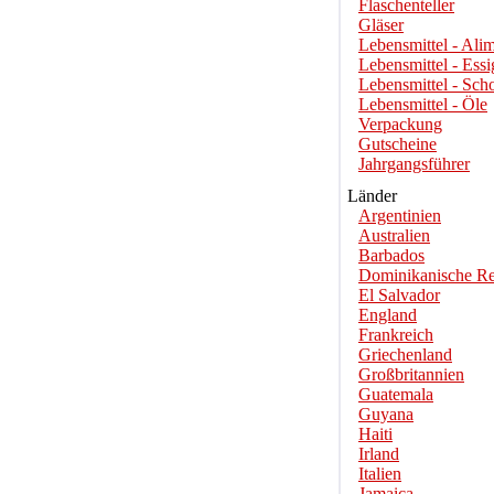
Flaschenteller
Gläser
Lebensmittel - Alim
Lebensmittel - Essi
Lebensmittel - Sch
Lebensmittel - Öle
Verpackung
Gutscheine
Jahrgangsführer
Länder
Argentinien
Australien
Barbados
Dominikanische Re
El Salvador
England
Frankreich
Griechenland
Großbritannien
Guatemala
Guyana
Haiti
Irland
Italien
Jamaica