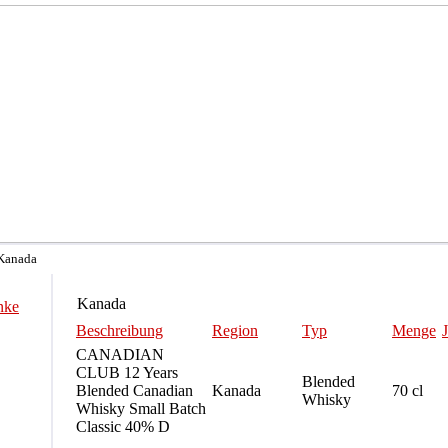
 Kanada
Kanada
nke
Beschreibung
Region
Typ
Menge
CANADIAN
CLUB 12 Years
Blended
Blended Canadian
Kanada
70 cl
Whisky
Whisky Small Batch
Classic 40% D