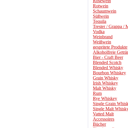
Roséwein
Rotwein
Schaumwein
Süßwein
Tequila
Trester / Grappa / 
Vodka
Weinbrand
Weißwein
gespritete Produkte
Alkoholfreie Geträ
Bier - Craft Beer
Blended Scotch
Blended Whisky
Bourbon Whiskey
Grain Whisky
Irish Whiskey
Malt Whisky
Rum
Rye Whiskey
Single Grain Whis
Single Malt Whisk
Vatted Malt
Accessoires
Bücher