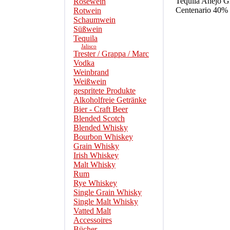
Tequila Anejo G
Roséwein
Centenario 40%
Rotwein
Schaumwein
Süßwein
Tequila
Jalisco
Trester / Grappa / Marc
Vodka
Weinbrand
Weißwein
gespritete Produkte
Alkoholfreie Getränke
Bier - Craft Beer
Blended Scotch
Blended Whisky
Bourbon Whiskey
Grain Whisky
Irish Whiskey
Malt Whisky
Rum
Rye Whiskey
Single Grain Whisky
Single Malt Whisky
Vatted Malt
Accessoires
Bücher