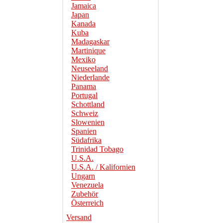
Jamaica
Japan
Kanada
Kuba
Madagaskar
Martinique
Mexiko
Neuseeland
Niederlande
Panama
Portugal
Schottland
Schweiz
Slowenien
Spanien
Südafrika
Trinidad Tobago
U.S.A.
U.S.A. / Kalifornien
Ungarn
Venezuela
Zubehör
Österreich
Versand