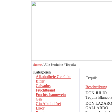
/
home
/ Alle Produkte / Tequila
Kategorien
Alkoholfreie Getränke
Tequila
Bitter
Calvados
Beschreibung
Fruchtbrand
DON JULIO
Fruchtschaumwein
Tequila Blanco
Gin
DON LAZAR
Gin Alkoholfrei
GALLARDO
Likör