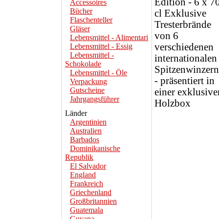
Edition - 6 x 7
Accessoires
Bücher
cl Exklusive
Flaschenteller
Tresterbrände
Gläser
von 6
Lebensmittel - Alimentari
verschiedenen
Lebensmittel - Essig
Lebensmittel -
internationalen
Schokolade
Spitzenwinzern
Lebensmittel - Öle
- präsentiert in
Verpackung
Gutscheine
einer exklusive
Jahrgangsführer
Holzbox
Länder
Argentinien
Australien
Barbados
Dominikanische
Republik
El Salvador
England
Frankreich
Griechenland
Großbritannien
Guatemala
Guyana