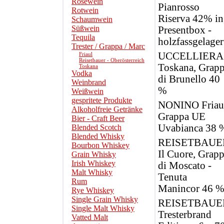
Roséwein
Pianrosso
Rotwein
Riserva 42% in
Schaumwein
Süßwein
Presentbox -
Tequila
holzfassgelager
Trester / Grappa / Marc
UCCELLIERA
Friaul
Reisetbauer - Oberösterreich
Toskana, Grap
Toskana
Vodka
di Brunello 40
Weinbrand
%
Weißwein
gespritete Produkte
NONINO Friau
Alkoholfreie Getränke
Grappa UE
Bier - Craft Beer
Uvabianca 38 
Blended Scotch
Blended Whisky
REISETBAUE
Bourbon Whiskey
Il Cuore, Grap
Grain Whisky
Irish Whiskey
di Moscato -
Malt Whisky
Tenuta
Rum
Manincor 46 
Rye Whiskey
Single Grain Whisky
REISETBAUE
Single Malt Whisky
Tresterbrand
Vatted Malt