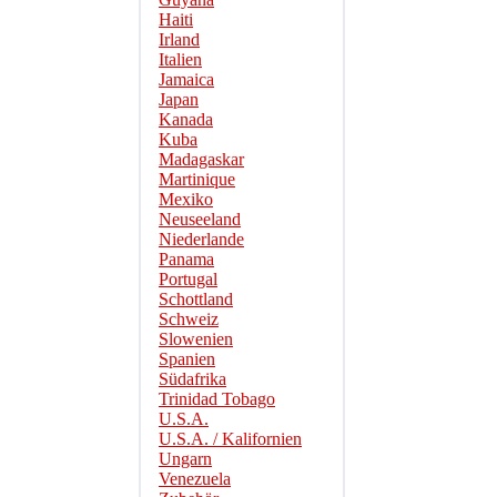
Haiti
Irland
Italien
Jamaica
Japan
Kanada
Kuba
Madagaskar
Martinique
Mexiko
Neuseeland
Niederlande
Panama
Portugal
Schottland
Schweiz
Slowenien
Spanien
Südafrika
Trinidad Tobago
U.S.A.
U.S.A. / Kalifornien
Ungarn
Venezuela