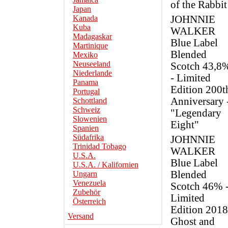
of the Rabbit
Japan
Kanada
JOHNNIE
Kuba
WALKER
Madagaskar
Blue Label
Martinique
Blended
Mexiko
Neuseeland
Scotch 43,8
Niederlande
- Limited
Panama
Edition 200t
Portugal
Anniversary 
Schottland
Schweiz
"Legendary
Slowenien
Eight"
Spanien
Südafrika
JOHNNIE
Trinidad Tobago
WALKER
U.S.A.
Blue Label
U.S.A. / Kalifornien
Blended
Ungarn
Venezuela
Scotch 46% 
Zubehör
Limited
Österreich
Edition 2018
Versand
Ghost and