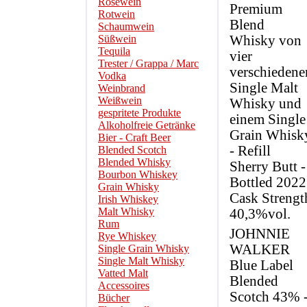
Roséwein
Premium
Rotwein
Blend
Schaumwein
Süßwein
Whisky von
Tequila
vier
Trester / Grappa / Marc
verschiedene
Vodka
Single Malt
Weinbrand
Weißwein
Whisky und
gespritete Produkte
einem Single
Alkoholfreie Getränke
Grain Whisk
Bier - Craft Beer
- Refill
Blended Scotch
Blended Whisky
Sherry Butt -
Bourbon Whiskey
Bottled 2022
Grain Whisky
Cask Strengt
Irish Whiskey
Malt Whisky
40,3%vol.
Rum
JOHNNIE
Rye Whiskey
WALKER
Single Grain Whisky
Single Malt Whisky
Blue Label
Vatted Malt
Blended
Accessoires
Scotch 43% 
Bücher