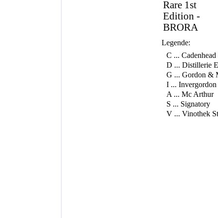
Rare 1st
Edition -
BRORA
Legende:
C ... Cadenhead
D ... Distillerie
G ... Gordon & 
I ... Invergordon
A ... Mc Arthur
S ... Signatory
V ... Vinothek S