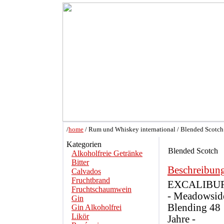
/
home
/ Rum und Whiskey international / Blended Scotch
Kategorien
Blended Scotch
Alkoholfreie Getränke
Bitter
Beschreibun
Calvados
Fruchtbrand
EXCALIBU
Fruchtschaumwein
- Meadowsid
Gin
Blending 48
Gin Alkoholfrei
Likör
Jahre -