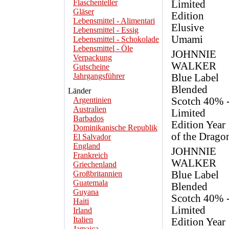
Flaschenteller
Limited
Gläser
Edition
Lebensmittel - Alimentari
Elusive
Lebensmittel - Essig
Umami
Lebensmittel - Schokolade
Lebensmittel - Öle
JOHNNIE
Verpackung
WALKER
Gutscheine
Jahrgangsführer
Blue Label
Blended
Länder
Argentinien
Scotch 40% 
Australien
Limited
Barbados
Edition Year
Dominikanische Republik
of the Drago
El Salvador
England
JOHNNIE
Frankreich
WALKER
Griechenland
Großbritannien
Blue Label
Guatemala
Blended
Guyana
Scotch 40% 
Haiti
Limited
Irland
Italien
Edition Year
Jamaica