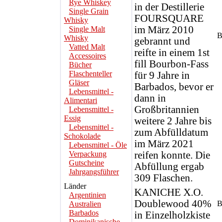
Rye Whiskey
in der Destillerie
Single Grain
FOURSQUARE
Whisky
im März 2010
Single Malt
B
Whisky
gebrannt und
Vatted Malt
reifte in einem 1st
Accessoires
fill Bourbon-Fass
Bücher
Flaschenteller
für 9 Jahre in
Gläser
Barbados, bevor er
Lebensmittel -
dann in
Alimentari
Großbritannien
Lebensmittel -
Essig
weitere 2 Jahre bis
Lebensmittel -
zum Abfülldatum
Schokolade
im März 2021
Lebensmittel - Öle
Verpackung
reifen konnte. Die
Gutscheine
Abfüllung ergab
Jahrgangsführer
309 Flaschen.
Länder
KANICHE X.O.
Argentinien
Doublewood 40%
B
Australien
Barbados
in Einzelholzkiste
Dominikanische