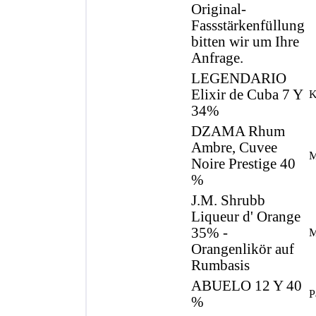
Original-
Fassstärkenfüllung
bitten wir um Ihre
Anfrage.
LEGENDARIO
Elixir de Cuba 7 Y
K
34%
DZAMA Rhum
Ambre, Cuvee
M
Noire Prestige 40
%
J.M. Shrubb
Liqueur d' Orange
35% -
M
Orangenlikör auf
Rumbasis
ABUELO 12 Y 40
P
%