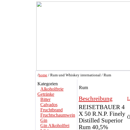
/
home
/ Rum und Whiskey international / Rum
Kategorien
Rum
Alkoholfreie
Getränke
Beschreibung
L
Bitter
Calvados
REISETBAUER 4
Fruchtbrand
X 50 R.N.P. Finely
Fruchtschaumwein
Ö
Distilled Superior
Gin
Gin Alkoholfrei
Rum 40,5%