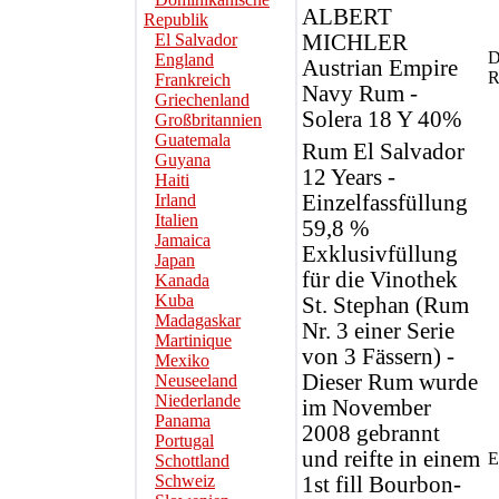
ALBERT
Republik
El Salvador
MICHLER
D
England
Austrian Empire
R
Frankreich
Navy Rum -
Griechenland
Solera 18 Y 40%
Großbritannien
Guatemala
Rum El Salvador
Guyana
12 Years -
Haiti
Irland
Einzelfassfüllung
Italien
59,8 %
Jamaica
Exklusivfüllung
Japan
für die Vinothek
Kanada
Kuba
St. Stephan (Rum
Madagaskar
Nr. 3 einer Serie
Martinique
von 3 Fässern) -
Mexiko
Dieser Rum wurde
Neuseeland
Niederlande
im November
Panama
2008 gebrannt
Portugal
und reifte in einem
E
Schottland
Schweiz
1st fill Bourbon-