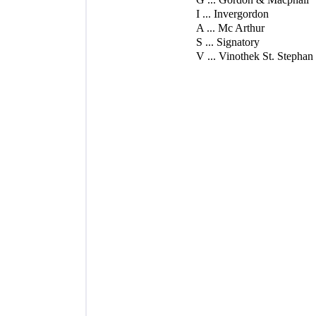
I ... Invergordon
A ... Mc Arthur
S ... Signatory
V ... Vinothek St. Stephan