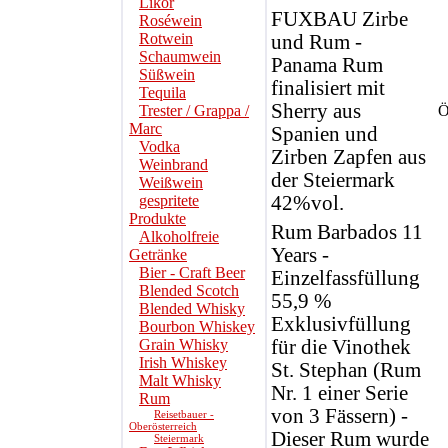
Likör
FUXBAU Zirbe
Roséwein
Rotwein
und Rum -
Schaumwein
Panama Rum
Süßwein
finalisiert mit
Tequila
Sherry aus
Trester / Grappa /
Ö
Marc
Spanien und
Vodka
Zirben Zapfen aus
Weinbrand
der Steiermark
Weißwein
gespritete
42%vol.
Produkte
Rum Barbados 11
Alkoholfreie
Years -
Getränke
Bier - Craft Beer
Einzelfassfüllung
Blended Scotch
55,9 %
Blended Whisky
Exklusivfüllung
Bourbon Whiskey
Grain Whisky
für die Vinothek
Irish Whiskey
St. Stephan (Rum
Malt Whisky
Nr. 1 einer Serie
Rum
von 3 Fässern) -
Reisetbauer -
Oberösterreich
Dieser Rum wurde
Steiermark