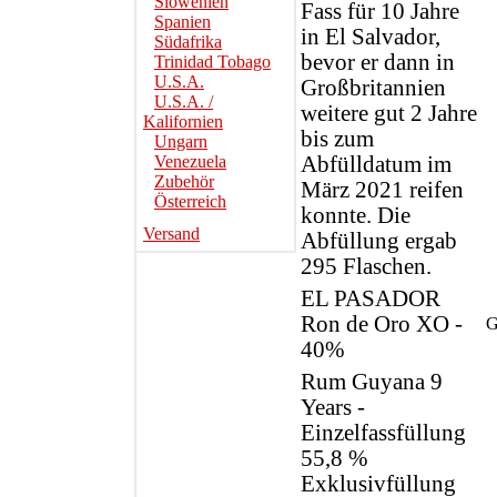
Slowenien
Fass für 10 Jahre
Spanien
in El Salvador,
Südafrika
bevor er dann in
Trinidad Tobago
U.S.A.
Großbritannien
U.S.A. /
weitere gut 2 Jahre
Kalifornien
bis zum
Ungarn
Venezuela
Abfülldatum im
Zubehör
März 2021 reifen
Österreich
konnte. Die
Versand
Abfüllung ergab
295 Flaschen.
EL PASADOR
Ron de Oro XO -
G
40%
Rum Guyana 9
Years -
Einzelfassfüllung
55,8 %
Exklusivfüllung